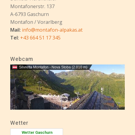
Montafonerstr. 137
A-6793 Gaschurn
Montafon / Vorarlberg
Mail:
info@montafon-alpakas.at
Tel:
+43 664 51 17 345
Webcam
Silvretta Montafon - Nova Stoba (2.010 m)
Wetter