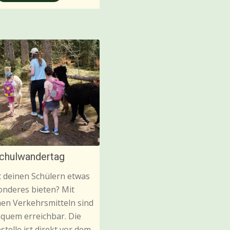
chulwandertag
t deinen Schülern etwas
nderes bieten? Mit
hen Verkehrsmitteln sind
equem erreichbar. Die
stelle ist direkt vor dem