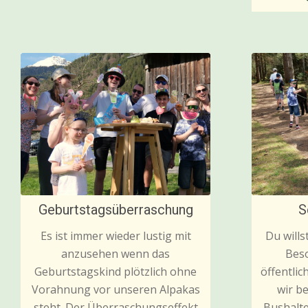
Geburtstagsüberraschung
S
Es ist immer wieder lustig mit
Du wills
anzusehen wenn das
Beso
Geburtstagskind plötzlich ohne
öffentlic
Vorahnung vor unseren Alpakas
wir b
steht. Der Überraschungseffekt
Bushalte