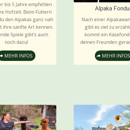
er bis 5 Jahre empfehlen
Alpaka Fondu
re Hofzeit. Beim Füttern
u den Alpakas ganz nah
Nach einer Alpakawa
t ihre sanfte Art kennen.
gibt es viel zu erzäh
nde Spiele gibt’s auch
kommt ein Käsefond
noch dazu!
deinen Freunden gerad
MEHR INFOS
MEHR INFOS