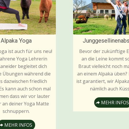
Alpaka Yoga
Junggesellinenab
ga ist auch für uns neu!
Bevor der zukünftige
fahrene Yoga Lehrerin
an die Leine kommt so
Kaneider begleitet dich
Braut vielleicht noch ma
ie Übungen während die
an einem Alpaka üben?
s dazwischen friedlich
ist garantiert, wir Alpa
 Es kann auch schon mal
nämlich auch Küss
en dass wir vor lauter
MEHR INFOS
 an deiner Yoga Matte
schnuppern.
MEHR INFOS