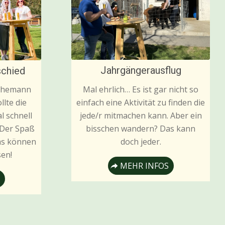
Jahrgängerausflug
schied
Mal ehrlich… Es ist gar nicht so
 Ehemann
einfach eine Aktivität zu finden die
llte die
jede/r mitmachen kann. Aber ein
l schnell
bisschen wandern? Das kann
 Der Spaß
doch jeder.
kas können
en!
MEHR INFOS